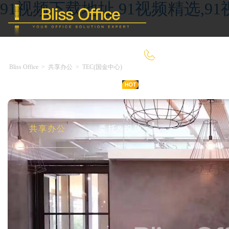
91视频下载地址,91视频精选,9
400-8090-660
Bliss Office
>
共享办公
>
TEC(国金中心)
首 页
优选好房
传统办公
共享办公
委托&投放