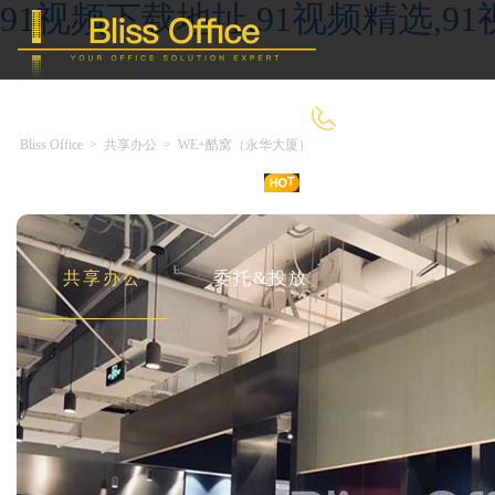
91视频下载地址,91视频精选,9
400-8090-660
Bliss Office
>
共享办公
>
WE+酷窝（永华大厦）
首 页
优选好房
传统办公
共享办公
委托&投放