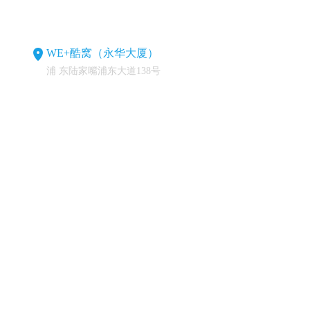
WE+酷窝（永华大厦）
浦 东陆家嘴浦东大道138号