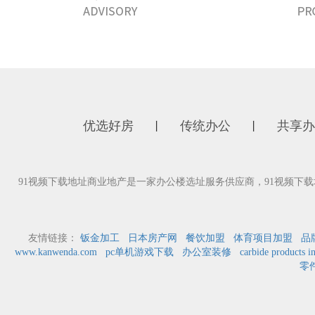
优选好房
传统办公
共享办
丨
丨
91视频下载地址商业地产是一家办公楼选址服务供应商，91视频下
友情链接：
钣金加工
日本房产网
餐饮加盟
体育项目加盟
品
www.kanwenda.com
pc单机游戏下载
办公室装修
carbide products i
零