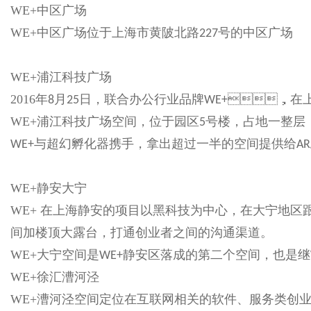
WE+中区广场
WE+中区广场位于上海市黄陂北路
号的中区广场
227
WE+浦江科技广场
2016年
月
日，联合办公行业品牌
，在上
8
25
WE+
WE+浦江科技广场空间，位于园区
号楼，占地一整层
5
与超幻孵化器携手，拿出超过一半的空间提供给
WE+
AR
WE+静安大宁
WE+ 在上海静安的项目以黑科技为中心，在大宁地区
间加楼顶大露台，打通创业者之间的沟通渠道。
WE+大宁空间是
静安区落成的第二个空间，也是继
WE+
WE+徐汇漕河泾
WE+漕河泾空间定位在互联网相关的软件、服务类创业公司