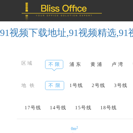
91视频下载地址,91视频精选,9
区域
不 限
浦 东
黄 浦
卢 湾
地 铁
不 限
1号线
2号线
3号线
17号线
14号线
15号线
18号线
2
0m