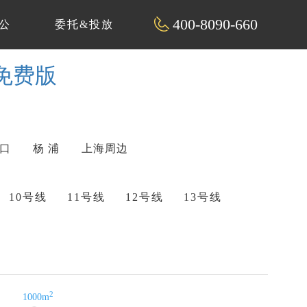
400-8090-660
公
委托&投放
片免费版
 口
杨 浦
上海周边
10号线
11号线
12号线
13号线
2
1000m