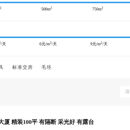
2
2
2
500
m
750
m
2
2
2
/天
6
元/m
/天
9
元/m
/天
具
标准交房
毛坯
厦 精装100平 有隔断 采光好 有露台