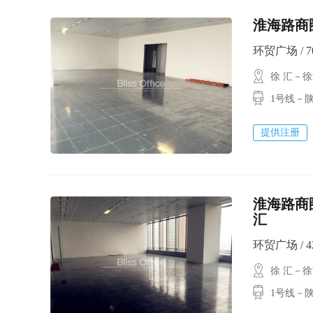
淮海路商圈
环贸广场 / 70
徐 汇－
1号线－陕西
提供注册
淮海路商
汇
环贸广场 / 42
徐 汇－
1号线－陕