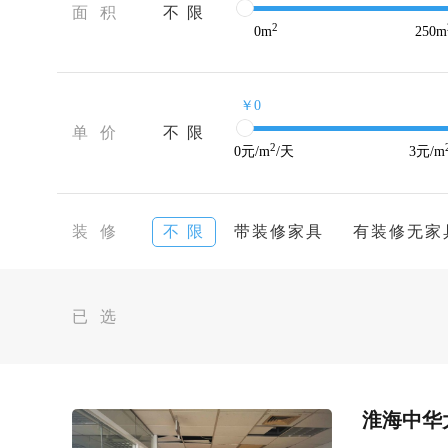
面 积
不 限
2
0
m
250
m
￥0
单 价
不 限
2
0
元/m
/天
3
元/m
装 修
不 限
带装修家具
有装修无家
已 选
淮海中华大