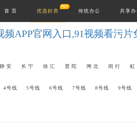
首 页
优选好房
传统办公
共享办
1视频APP官网入口,91视频看污
静 安
长 宁
徐 汇
普 陀
闸 北
闵 行
虹
4号线
5号线
6号线
7号线
8号线
9号线