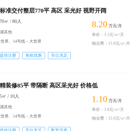
标准交付整层770平 高区 采光好 视野开阔
0㎡ / 80人
8.20
万元/月
黄浦其他
单价：3.5元/㎡/天
世界、14号线－大世界
物业费：15.0元/㎡/月
提供注册
免租优惠
车位充足
精装修85平 带隔断 高区采光好 价格低
㎡ / 10人
1.10
万元/月
黄浦其他
单价：3.8元/㎡/天
世界、14号线－大世界
物业费：15.0元/㎡/月
提供注册
车位充足
配套完善