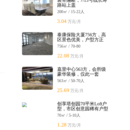
装带隔断，7/13号线长寿
路站上盖
200㎡ / 15-22人
3.04
万元/月
泰康保险大厦756方，高
区景色优美，户型方正
756㎡ / 70-80
22.08
万元/月
嘉里中心563方，会所级
豪华装修，仅此一套
563㎡ / 50-70人
25.69
万元/月
创享塔创园70平米Loft户
型，市区创意园稀有户型
70㎡ / 5-10人
1.28
万元/月