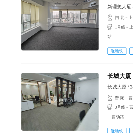
新理想大厦 / 1
闸 北－
1号线－上
站
近地铁
长城大厦 
长城大厦 / 28
普 陀－
3号线－曹杨
－曹杨路
近地铁