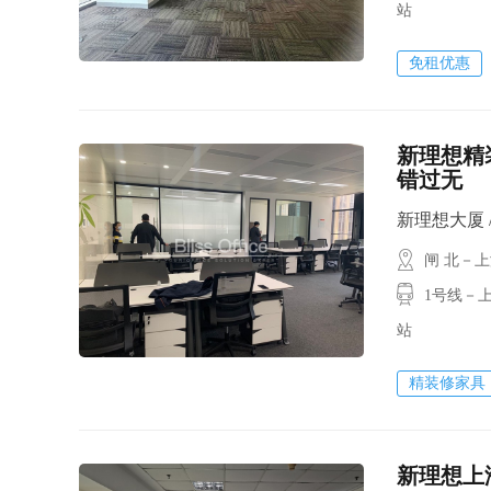
站
免租优惠
新理想精装
错过无
新理想大厦 / 2
闸 北－
1号线－上
站
精装修家具
新理想上海