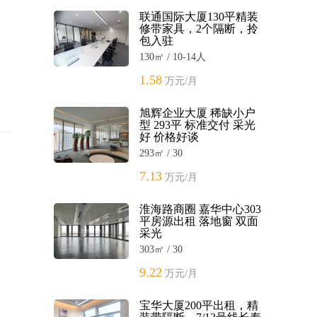
联通国际大厦130平精装
修带家具，2个隔断，拎
包入驻
130㎡ / 10-14人
1.58
万元/月
旭辉企业大厦 稀缺小户
型 293平 标准交付 采光
好 价格好谈
293㎡ / 30
7.13
万元/月
淮海路商圈 嘉华中心303
平房源出租 落地窗 双面
采光
303㎡ / 30
9.22
万元/月
宝华大厦200平出租，精