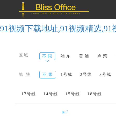
91视频下载地址,91视频精选,9
区域
不 限
浦 东
黄 浦
卢 湾
地 铁
不 限
1号线
2号线
3号线
17号线
14号线
15号线
18号线
2
0m