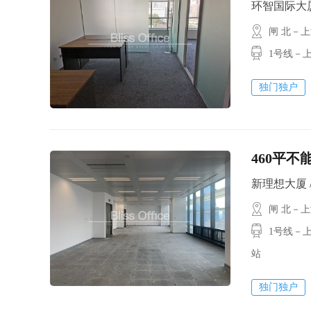
环智国际大厦 /
闸 北－
1号线－上海
独门独户
460平不
新理想大厦 / 4
闸 北－
1号线－上海
站
独门独户