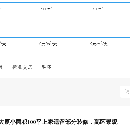
2
2
2
500
m
750
m
2
2
2
/天
6
元/m
/天
9
元/m
/天
具
标准交房
毛坯
厦小面积100平上家遗留部分装修，高区景观