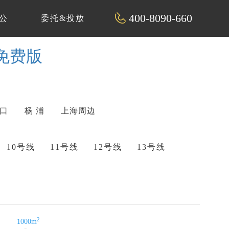
400-8090-660
公
委托&投放
片免费版
 口
杨 浦
上海周边
10号线
11号线
12号线
13号线
2
1000m