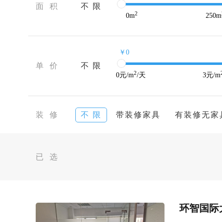
面 积
不 限
2
0
m
250
m
￥0
单 价
不 限
2
0
元/m
/天
3
元/m
装 修
不 限
带装修家具
有装修无家
已 选
环智国际大