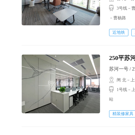
3号线－曹杨
－曹杨路
近地铁
250平苏
苏河一号 / 25
闸 北－
1号线－上
站
精装修家具