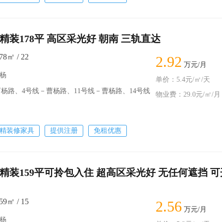
精装178平 高区采光好 朝南 三轨直达
8㎡ / 22
2.92
万元/月
曹杨
单价：5.4元/㎡/天
路、4号线－曹杨路、11号线－曹杨路、14号线
物业费：29.0元/㎡/月
精装修家具
提供注册
免租优惠
精装159平可拎包入住 超高区采光好 无任何遮挡 可
9㎡ / 15
2.56
万元/月
曹杨