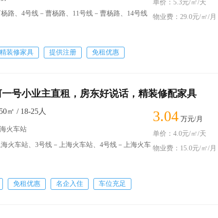
单价：5.3元/㎡/天
路、4号线－曹杨路、11号线－曹杨路、14号线
物业费：29.0元/㎡/月
精装修家具
提供注册
免租优惠
河一号小业主直租，房东好说话，精装修配家具
0㎡ / 18-25人
3.04
万元/月
上海火车站
单价：4.0元/㎡/天
海火车站、3号线－上海火车站、4号线－上海火车
物业费：15.0元/㎡/月
免租优惠
名企入住
车位充足