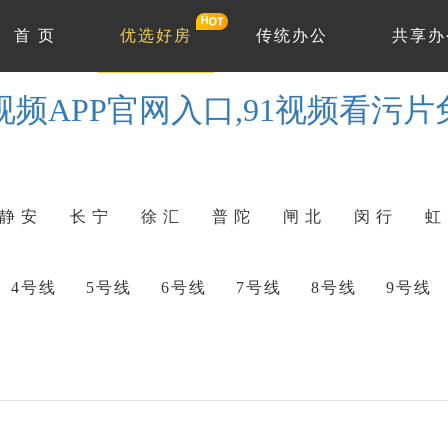
首 页
优选好房
传统办公
共享办
1视频APP官网入口,91视频看污
静 安
长 宁
徐 汇
普 陀
闸 北
闵 行
虹
4号线
5号线
6号线
7号线
8号线
9号线