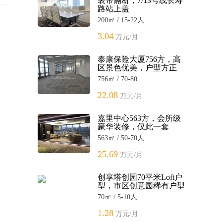
装带隔断，7/13号线长寿
路站上盖
200㎡ / 15-22人
3.04
万元/月
泰康保险大厦756方，高
区景色优美，户型方正
756㎡ / 70-80
22.08
万元/月
嘉里中心563方，会所级
豪华装修，仅此一套
563㎡ / 50-70人
25.69
万元/月
创享塔创园70平米Loft户
型，市区创意园稀有户型
70㎡ / 5-10人
1.28
万元/月