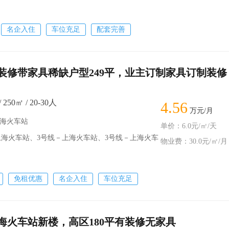
名企入住
车位充足
配套完善
修带家具稀缺户型249平，业主订制家具订制装修
50㎡ / 20-30人
4.56
万元/月
上海火车站
单价：6.0元/㎡/天
海火车站、3号线－上海火车站、3号线－上海火车
物业费：30.0元/㎡/月
免租优惠
名企入住
车位充足
火车站新楼，高区180平有装修无家具