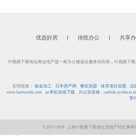
优选好房
传统办公
共享办
丨
丨
91视频下载地址商业地产是一家办公楼选址服务供应商，91视
友情链接：
钣金加工
日本房产网
餐饮加盟
体育项目加盟
品
www.kanwenda.com
pc单机游戏下载
办公室装修
carbide products i
零
©2015-2018 上海91视频下载地址房地产经