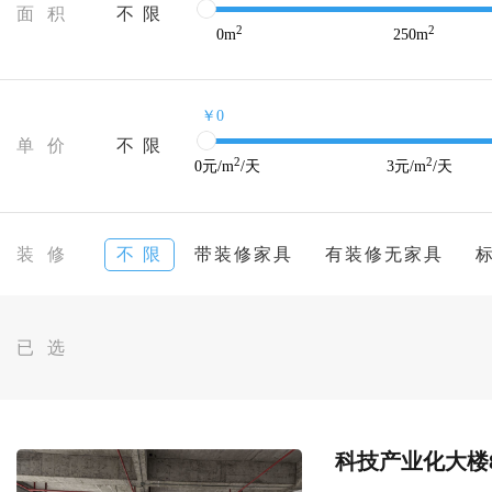
面 积
不 限
2
2
0
m
250
m
￥0
单 价
不 限
2
2
0
元/m
/天
3
元/m
/天
装 修
不 限
带装修家具
有装修无家具
已 选
科技产业化大楼8