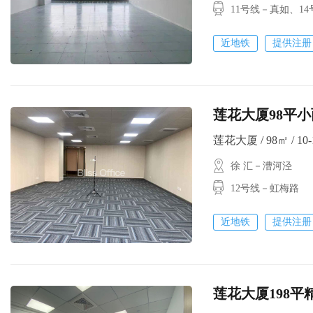
11号线－真如、
近地铁
提供注册
莲花大厦98平小
莲花大厦 / 98㎡ / 10-
徐 汇－漕河泾
12号线－虹梅路
近地铁
提供注册
莲花大厦198平