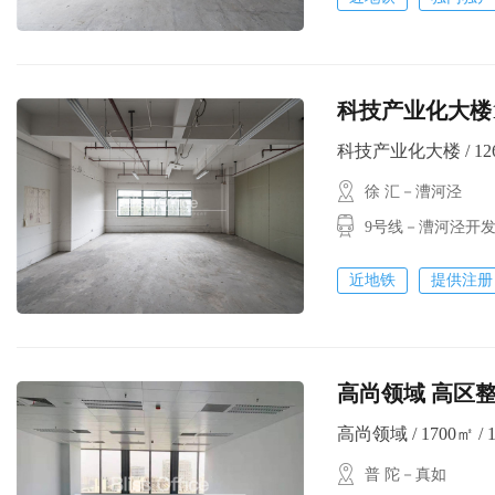
科技产业化大楼
科技产业化大楼 / 126
徐 汇－漕河泾
9号线－漕河泾开
近地铁
提供注册
高尚领域 高区整
高尚领域 / 1700㎡ / 1
普 陀－真如