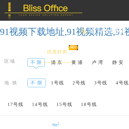
91视频下载地址,91视频精选,9
400-8090-660
首 页
优选好房
传统办公
区域
不 限
浦 东
黄 浦
卢 湾
静 安
共享办公
地 铁
不 限
1号线
2号线
3号线
4号线
委托&投放
17号线
14号线
15号线
18号线
2
0m