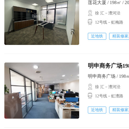
莲花大厦 / 198㎡ / 2
徐 汇－漕河泾
12号线－虹梅路
近地铁
精装修家
明申商务广场19
明申商务广场 / 198㎡ 
徐 汇－漕河泾
12号线－虹漕路
近地铁
精装修家