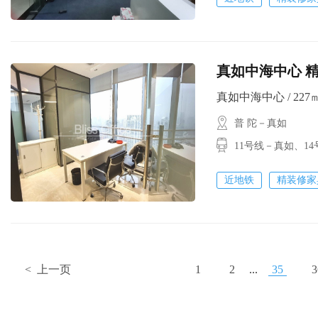
真如中海中心 精
真如中海中心 / 227㎡ 
普 陀－真如
11号线－真如、1
近地铁
精装修家
< 上一页
1
2
...
35
3