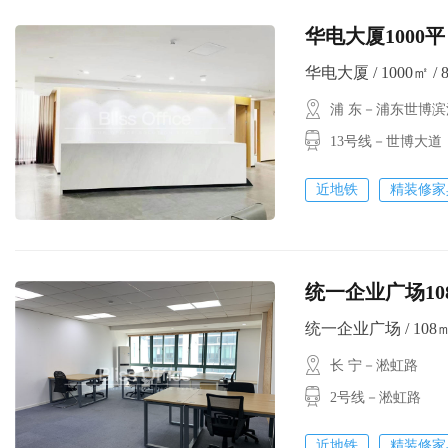
华电大厦1000平
华电大厦 / 1000㎡ / 
浦 东－浦东世博滨
13号线－世博大道
近地铁
精装修家
统一企业广场108
统一企业广场 / 108㎡ 
长 宁－淞虹路
2号线－淞虹路
近地铁
精装修家