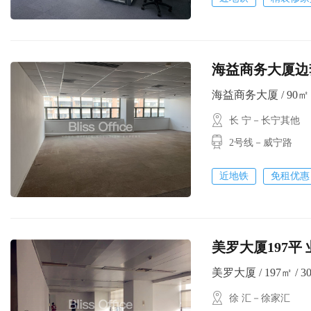
海益商务大厦边套9
海益商务大厦 / 90㎡ /
长 宁－长宁其他
2号线－威宁路
近地铁
免租优惠
美罗大厦197平
美罗大厦 / 197㎡ / 30
徐 汇－徐家汇