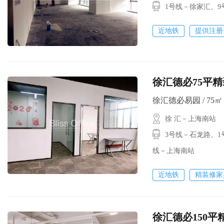
1号线－徐家汇
近地铁
提供注册
徐汇德必75平精
徐汇德必易园 / 75㎡ /
徐 汇－上海南站
3号线－石龙路、1
线－上海南站
近地铁
精装修家
徐汇德必150平