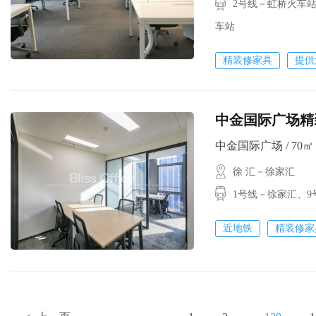
2号线－虹桥火车站
车站
精装修家具
提供
中金国际广场精
中金国际广场 / 70㎡ /
徐 汇－徐家汇
1号线－徐家汇、
近地铁
精装修家