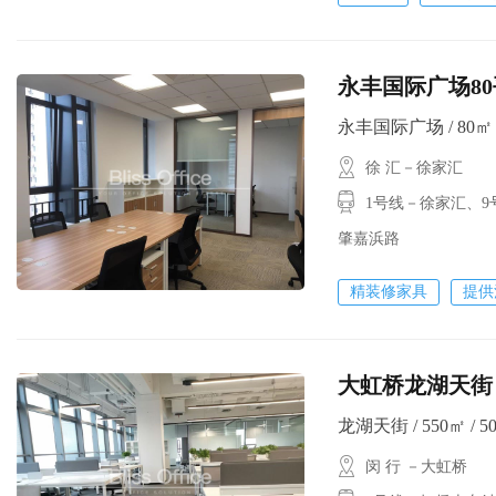
永丰国际广场80
永丰国际广场 / 80㎡ / 
徐 汇－徐家汇
1号线－徐家汇、9
肇嘉浜路
精装修家具
提供
大虹桥龙湖天街
龙湖天街 / 550㎡ / 5
闵 行 －大虹桥