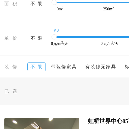
面 积
不 限
2
2
0
m
250
m
￥0
单 价
不 限
2
2
0
元/m
/天
3
元/m
/天
装 修
不 限
带装修家具
有装修无家具
已 选
虹桥世界中心85平