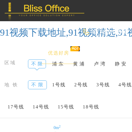
91视频下载地址,91视频精选,9
400-8090-660
首 页
优选好房
传统办公
区域
不 限
浦 东
黄 浦
卢 湾
静 安
共享办公
地 铁
不 限
1号线
2号线
3号线
4号线
委托&投放
17号线
14号线
15号线
18号线
2
0m