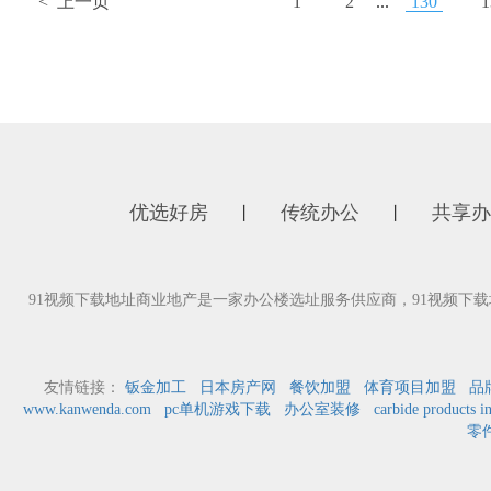
< 上一页
1
2
...
130
1
优选好房
传统办公
共享办
丨
丨
91视频下载地址商业地产是一家办公楼选址服务供应商，91视频下
友情链接：
钣金加工
日本房产网
餐饮加盟
体育项目加盟
品
www.kanwenda.com
pc单机游戏下载
办公室装修
carbide products i
零