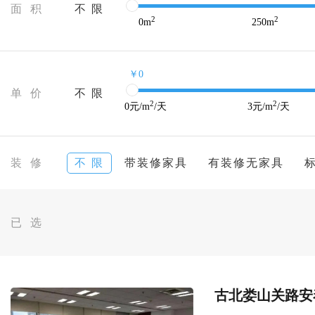
面 积
不 限
2
2
0
m
250
m
￥0
单 价
不 限
2
2
0
元/m
/天
3
元/m
/天
装 修
不 限
带装修家具
有装修无家具
已 选
古北娄山关路安泰