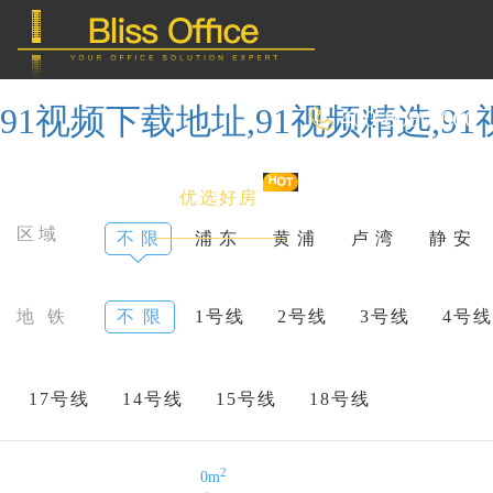
91视频下载地址,91视频精选,9
400-8090-660
首 页
优选好房
传统办公
区域
不 限
浦 东
黄 浦
卢 湾
静 安
共享办公
地 铁
不 限
1号线
2号线
3号线
4号线
委托&投放
17号线
14号线
15号线
18号线
2
0m