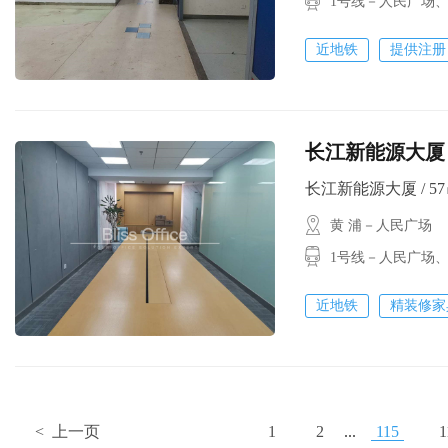
1号线－人民广场
近地铁
提供注册
长江新能源大厦 
长江新能源大厦 / 57㎡
黄 浦－人民广场
1号线－人民广场
近地铁
精装修家
< 上一页
1
2
...
115
1