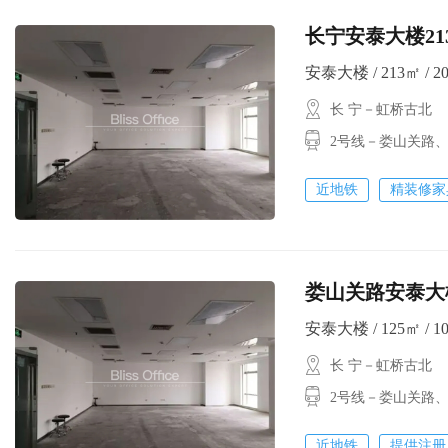
长宁安泰大楼21
安泰大楼 / 213㎡ / 2
长 宁－虹桥古北
2号线－娄山关路
近地铁
精装修家
娄山关路安泰大楼
安泰大楼 / 125㎡ / 10
长 宁－虹桥古北
2号线－娄山关路
近地铁
提供注册