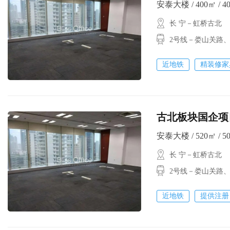
安泰大楼 / 400㎡ / 4
长 宁－虹桥古北
2号线－娄山关路
近地铁
精装修家
古北板块国企项
安泰大楼 / 520㎡ / 5
长 宁－虹桥古北
2号线－娄山关路
近地铁
提供注册