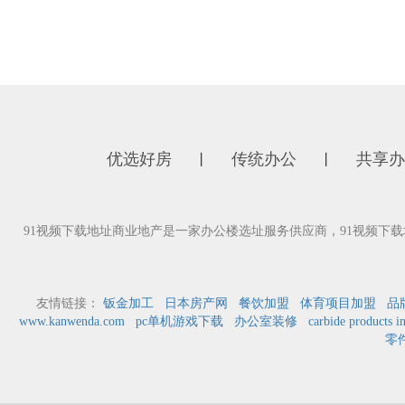
优选好房
传统办公
共享办
丨
丨
91视频下载地址商业地产是一家办公楼选址服务供应商，91视频下载
友情链接：
钣金加工
日本房产网
餐饮加盟
体育项目加盟
品
www.kanwenda.com
pc单机游戏下载
办公室装修
carbide products i
零