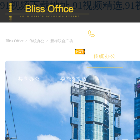
91视频下载地址,91视频精选,9
400-8090-660
Bliss Office
>
传统办公
>
新梅联合广场
首 页
优选好房
传统办公
共享办公
委托&投放