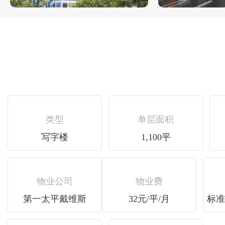
类型
单层面积
写字楼
1,100平
物业公司
物业费
第一太平戴维斯
32元/平/月
标准2