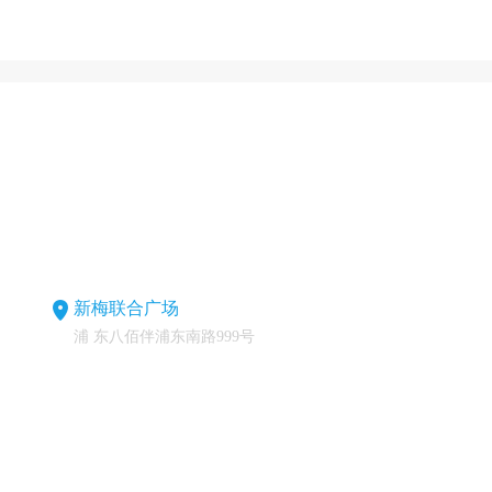
新梅联合广场
浦 东八佰伴浦东南路999号