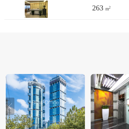
263
2
m