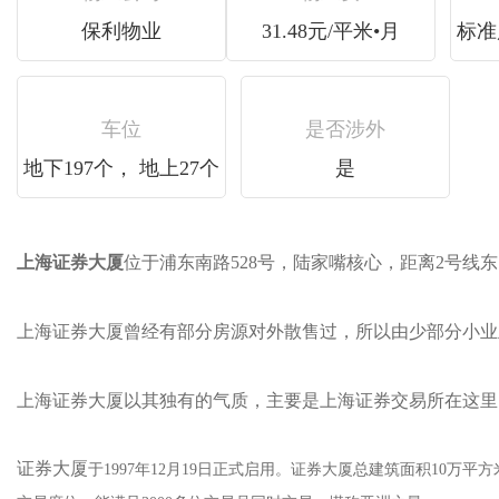
保利物业
31.48元/平米•月
标准层
车位
是否涉外
地下197个， 地上27个
是
上海证券大厦
位于浦东南路528号，陆家嘴核心，距离2号
上海证券大厦曾经有部分房源对外散售过，所以由少部分小业主房源
上海证券大厦以其独有的气质，主要是上海证券交易所在这里
证券大厦
于1997年12月19日正式启用。证券大厦总建筑面积10万平方米