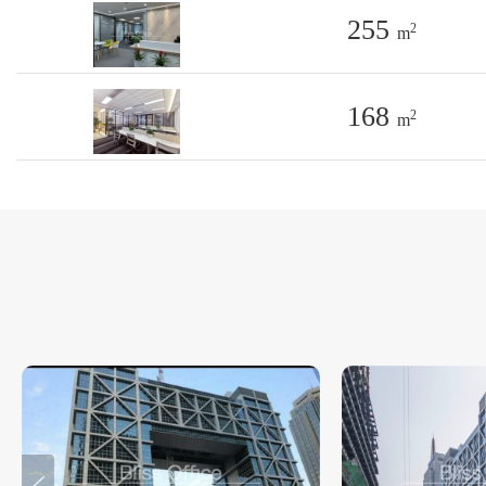
255
2
m
168
2
m