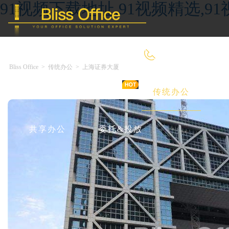
91视频下载地址,91视频精选,9
400-8090-660
Bliss Office
>
传统办公
>
上海证券大厦
首 页
优选好房
传统办公
共享办公
委托&投放