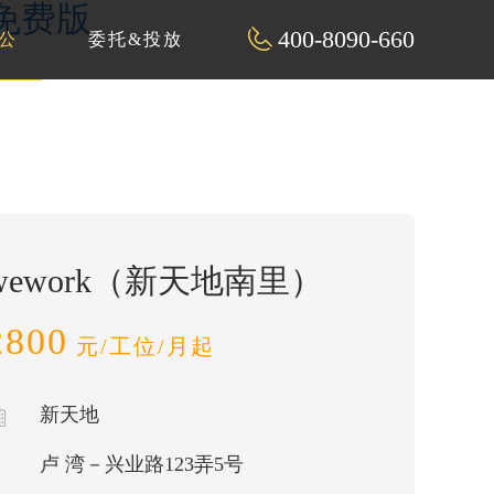
片免费版
400-8090-660
公
委托&投放
wework（新天地南里）
2800
元/工位/月起
新天地
卢 湾－兴业路123弄5号