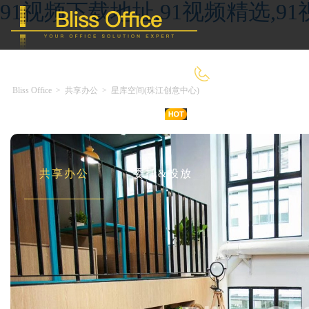
91视频下载地址,91视频精选,9
400-8090-660
Bliss Office
>
共享办公
>
星库空间(珠江创意中心)
首 页
优选好房
传统办公
共享办公
委托&投放