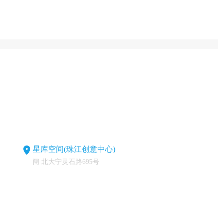
星库空间(珠江创意中心)
闸 北大宁灵石路695号