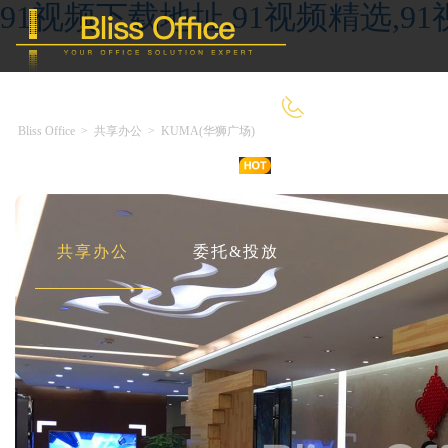
91视频下载地址,91视频精选,9
400-8090-660
Bliss Office
>
共享办公
>
KUMA(华狮广场)
首 页
优选好房
传统办公
共享办公
委托&投放