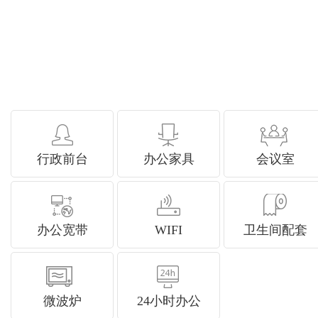
行政前台
办公家具
会议室
办公宽带
WIFI
卫生间配套
微波炉
24小时办公