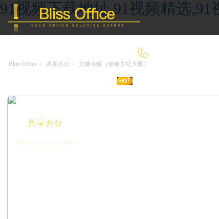
91视频下载地址,91视频精选,9
400-8090-660
Bliss Office
>
共享办公
>
方糖小镇（金峰世纪大厦）
首 页
优选好房
传统办公
共享办公
委托&投放