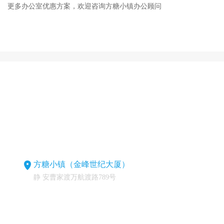
更多办公室优惠方案，欢迎咨询方糖小镇办公顾问
方糖小镇（金峰世纪大厦）
静 安曹家渡万航渡路789号