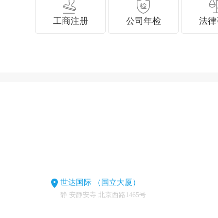
工商注册
公司年检
法律
世达国际 （国立大厦）
静 安静安寺 北京西路1465号