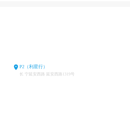
P2（利星行）
长 宁延安西路 延安西路1319号