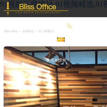
91视频下载地址,91视频精选,9
400-8090-660
Bliss Office
>
共享办公
>
P2（利星行）
首 页
优选好房
传统办公
共享办公
委托&投放