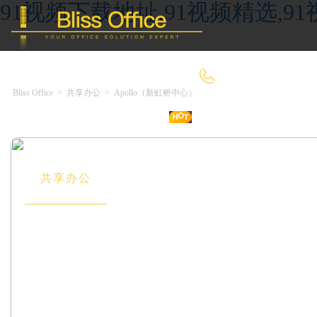
91视频下载地址,91视频精选,9
400-8090-660
Bliss Office
>
共享办公
>
Apollo（新虹桥中心）
首 页
优选好房
传统办公
共享办公
委托&投放