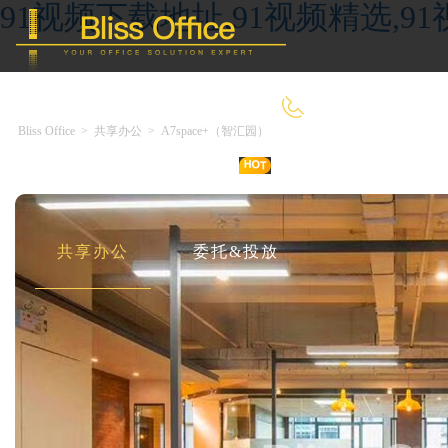
91视频下载地址,91视频精选,9
400-8090-660
Bliss Office
>
共享办公
>
A7space+（智汇园）
首 页
优选好房
传统办公
共享办公
委托&投放