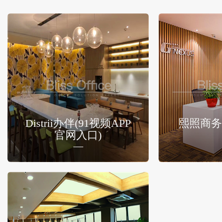
Distrii办伴(91视频APP
熙照商务
官网入口)