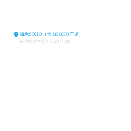
加禾SOHO（天山SOHO广场）
长 宁虹桥古北天山路1715弄