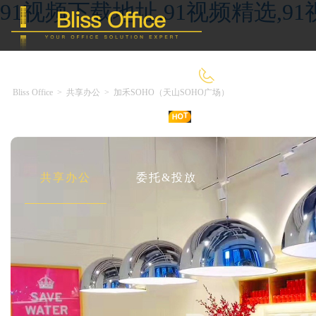
91视频下载地址,91视频精选,9
400-8090-660
Bliss Office
>
共享办公
>
加禾SOHO（天山SOHO广场）
首 页
优选好房
传统办公
共享办公
委托&投放