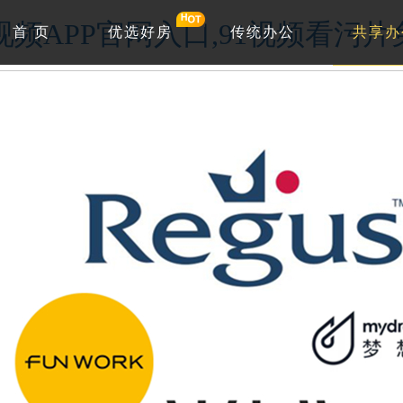
1视频APP官网入口,91视频看污
首 页
优选好房
传统办公
共享办