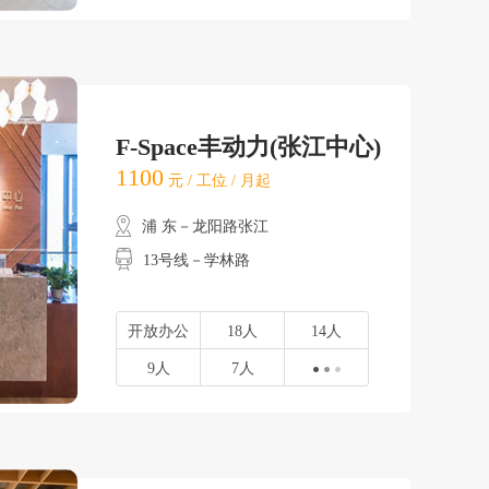
F-Space丰动力(张江中心)
1100
元 / 工位 / 月起
浦 东－龙阳路张江
13号线－学林路
开放办公
18人
14人
9人
7人