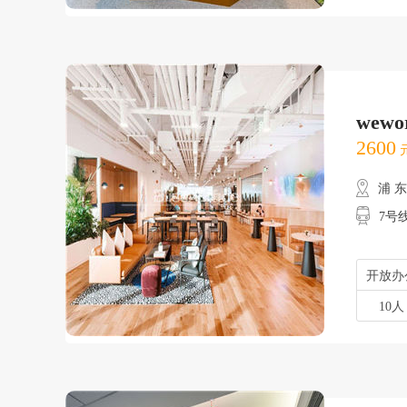
wew
2600
元
浦 
7号
开放办
10人