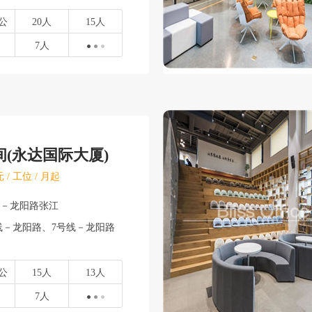
公
20人
15人
7人
间(永达国际大厦)
 / 工位 / 月起
东－龙阳路张江
－龙阳路、7号线－龙阳路
公
15人
13人
7人