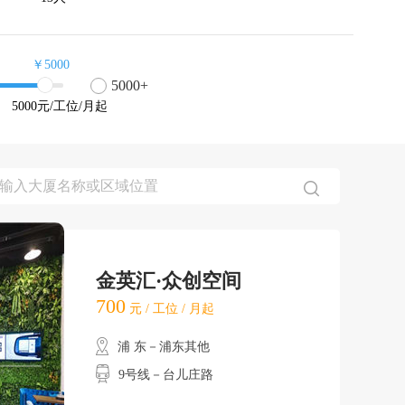
￥5000
5000+
5000
元/工位/月起
金英汇·众创空间
700
元 / 工位 / 月起
浦 东－浦东其他
9号线－台儿庄路