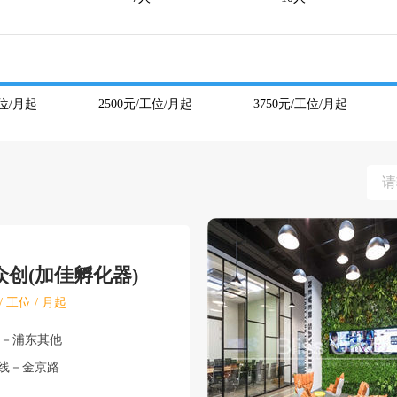
位/月起
2500
元/工位/月起
3750
元/工位/月起
众创(加佳孵化器)
/ 工位 / 月起
东－浦东其他
号线－金京路