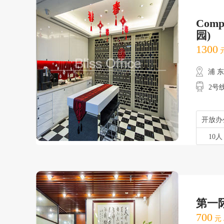
Com
园)
1300
元
浦 
2号
开放办
10人
第一际
700
元 