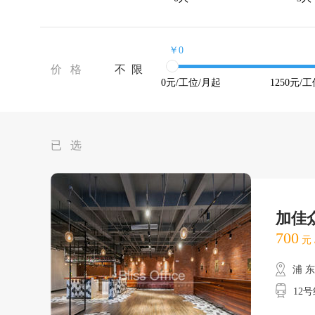
￥0
价 格
不 限
0
元/工位/月起
1250
元/工
已 选
加佳
700
元 
浦 
12