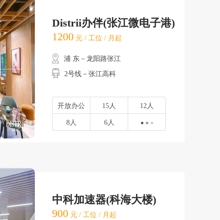
Distrii办伴(张江微电子港)
1200
元 / 工位 / 月起
浦 东－龙阳路张江
2号线－张江高科
开放办公
15人
12人
8人
6人
中科加速器(科海大楼)
900
元 / 工位 / 月起