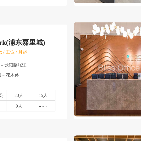
ork(浦东嘉里城)
 / 工位 / 月起
东－龙阳路张江
线－花木路
公
20人
15人
9人