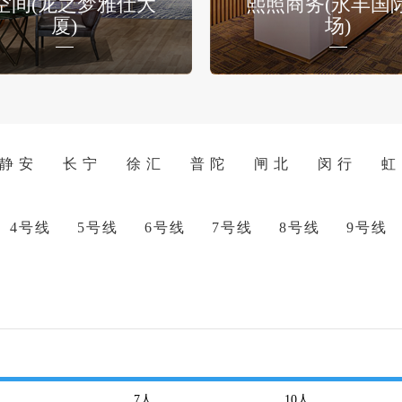
空间(龙之梦雅仕大
熙照商务(永丰国
厦)
场)
静 安
长 宁
徐 汇
普 陀
闸 北
闵 行
虹
4号线
5号线
6号线
7号线
8号线
9号线
7
人
10
人