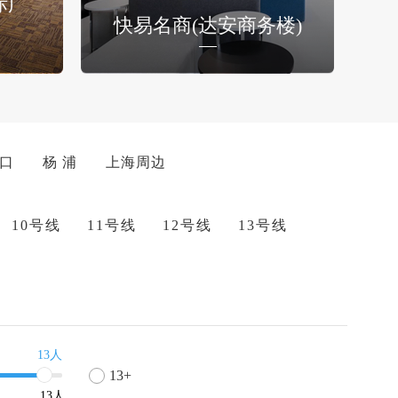
际广
快易名商(达安商务楼)
 口
杨 浦
上海周边
10号线
11号线
12号线
13号线
13人
13+
13
人