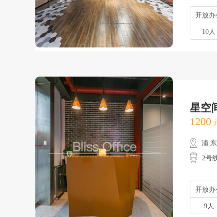
开放办
10人
星空
1200
元
浦 
2号线
开放办
9人