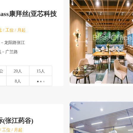
pass康拜丝(亚芯科技
 / 工位 / 月起
东－龙阳路张江
线－广兰路
公
20人
15人
8人
(张江药谷)
/ 工位 / 月起