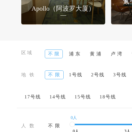
氪
Apollo（阿波罗大厦）
区域
不 限
浦 东
黄 浦
卢 湾
地 铁
不 限
1号线
2号线
3号线
17号线
14号线
15号线
18号线
0人
人 数
不 限
0
人
3
人