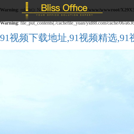
Warning
: mkdir(): No space left on device in
/www/wwwroot/X29X3
Warning
: file_put_contents(./cachefile_yuan/yid88.com/cache/06/a6362
91视频下载地址,91视频精选,9