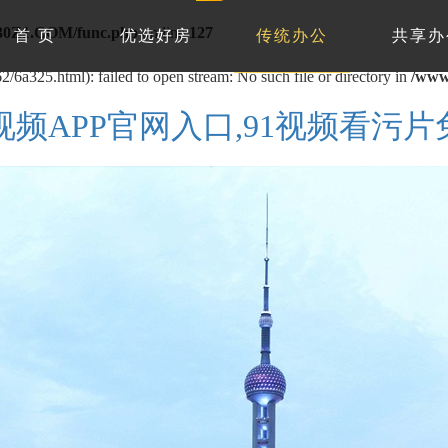
0Z1.COM/func.php
on line
127
首 页
优选好房
传统办公
共享办
/6a325.html): failed to open stream: No such file or directory in
/www
1视频APP官网入口,91视频看污