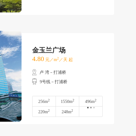
金玉兰广场
4.80
2
元／m
／天 起
卢 湾－打浦桥
9号线－打浦桥
2
2
2
256m
1550m
496m
2
2
220m
248m