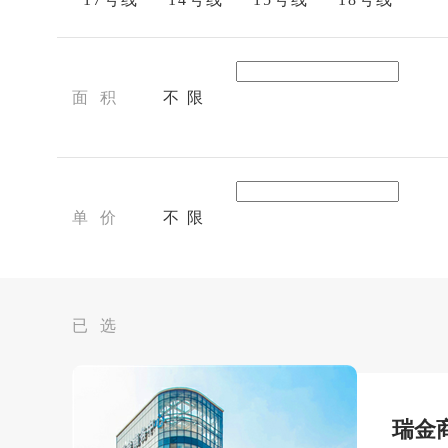
面 积
不 限
单 价
不 限
已 选
瑞金