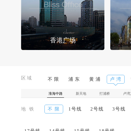
香港广场
区域
不 限
浦 东
黄 浦
卢 湾
淮海中路
新天地
打浦桥
卢湾
地 铁
不 限
1号线
2号线
3号线
17号线
14号线
15号线
18号线