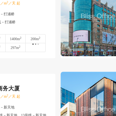
2
／m
／天 起
湾－打浦桥
线－打浦桥
2
2
2
1400m
200m
2
2
297m
商务大厦
2
／m
／天 起
湾－新天地
号线－新天地、13号线－新天地