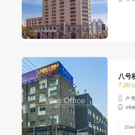
八号
7.20
元
卢 
9号
255m