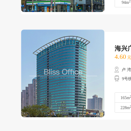
2
94m
海兴
4.60
元
卢 
9号
165m
228m