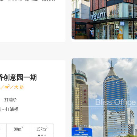
桥创意园一期
2
／m
／天 起
湾－打浦桥
线－打浦桥
2
2
2
80m
157m