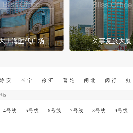
大上海时代广场
久事复兴大厦
静 安
长 宁
徐 汇
普 陀
闸 北
闵 行
虹
其他
4号线
5号线
6号线
7号线
8号线
9号线