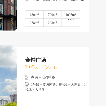
2
2
2
130m
700m
1095m
2
2
278m
203m
金钟广场
7.00
2
元／m
／天 起
卢 湾－淮海中路
1号线－黄陂南路、8号线－大世界、14
号线－大世界