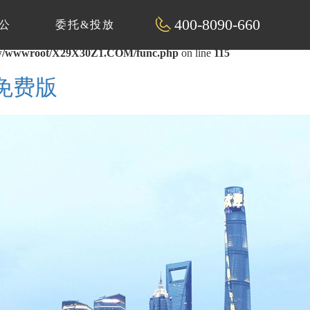
400-8090-660
公
委托&投放
/wwwroot/X29X30Z1.COM/func.php
on line
115
片免费版