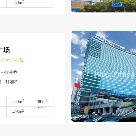
2
260m
广场
2
／m
／天 起
湾－打浦桥
线－打浦桥
2
2
2
353m
188m
2
2
405m