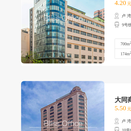
4.20
元
卢 
9号
700m
174m
大同
5.50
元
卢 
10