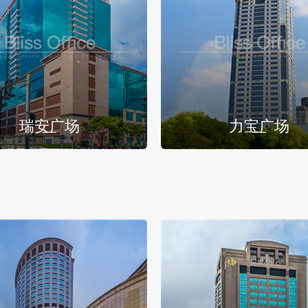
瑞安广场
力宝广场