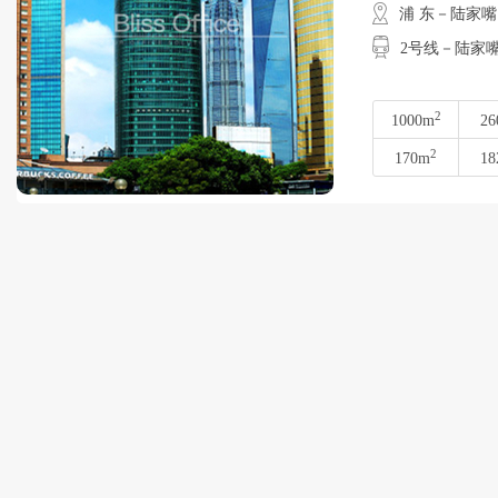
浦 东－陆家嘴
2号线－陆家
2
1000m
26
2
170m
18