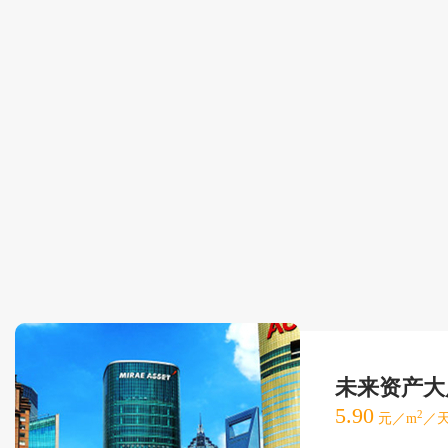
未来资产大
5.90
2
元／m
／天