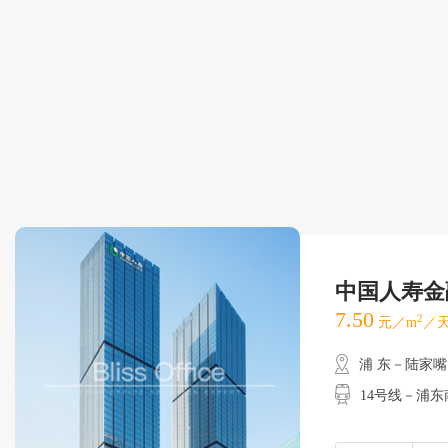
中国人寿金
7.50
2
元／m
／天
浦 东－陆家嘴
14号线－浦