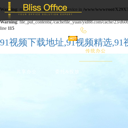
Warning
: mkdir(): No space left on device in
/www/wwwroot/X29X3
Warning
: file_put_contents(./cachefile_yuan/yid88.com/cache/23/d60bc
line
115
400-8090-660
91视频下载地址,91视频精选,9
首 页
优选好房
传统办公
共享办公
委托&投放