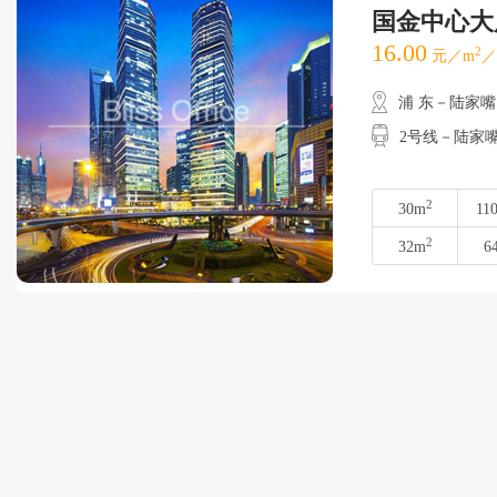
国金中心大
16.00
2
元／m
／
浦 东－陆家嘴
2号线－陆家
2
30m
11
2
32m
6