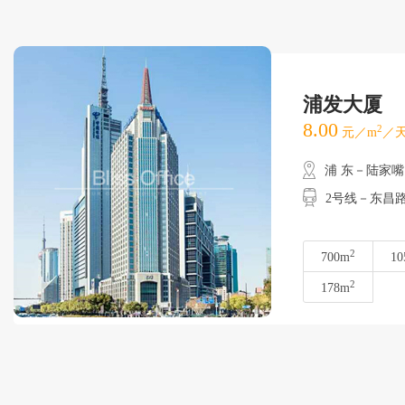
浦发大厦
8.00
2
元／m
／天
浦 东－陆家嘴
2号线－东昌
2
700m
10
2
178m