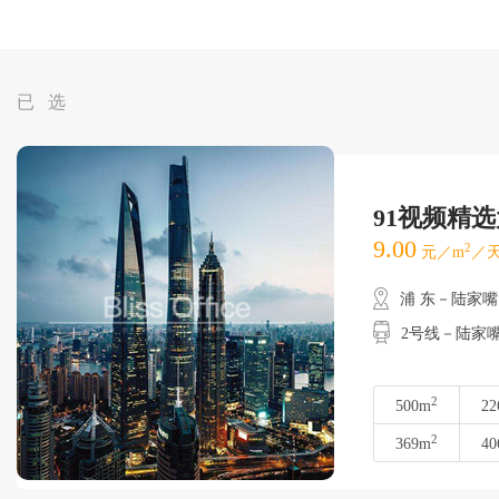
已 选
91视频精
9.00
2
元／m
／天
浦 东－陆家嘴
2号线－陆家
2
500m
22
2
369m
40