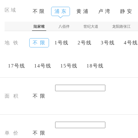
区域
不 限
浦 东
黄 浦
卢 湾
静 安
陆家嘴
八佰伴
世纪大道
龙阳路张江
地 铁
不 限
1号线
2号线
3号线
4号线
17号线
14号线
15号线
18号线
面 积
不 限
单 价
不 限