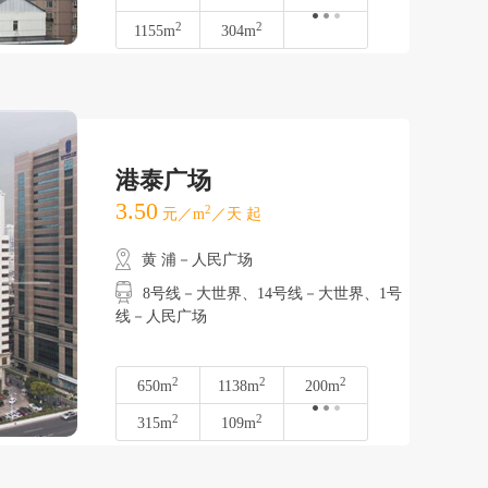
2
2
1155m
304m
港泰广场
3.50
2
元／m
／天 起
黄 浦－人民广场
8号线－大世界、14号线－大世界、1号
线－人民广场
2
2
2
650m
1138m
200m
2
2
315m
109m