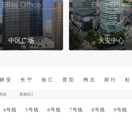
中区广场
天安中心
静 安
长 宁
徐 汇
普 陀
闸 北
闵 行
虹
其他
黄浦滨江
4号线
5号线
6号线
7号线
8号线
9号线