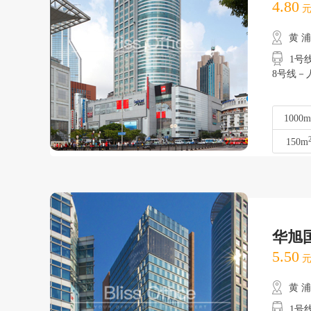
4.80
元
黄 
1号
8号线－
1000m
150m
华旭
5.50
元
黄 
1号