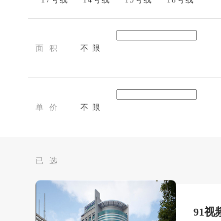
面 积
不 限
单 价
不 限
已 选
91