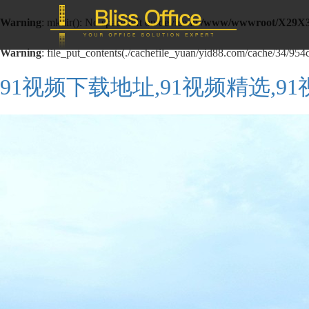
Warning
: mkdir(): No space left on device in
/www/wwwroot/X29X3
Warning
: file_put_contents(./cachefile_yuan/yid88.com/cache/34/954c3
91视频下载地址,91视频精选,9