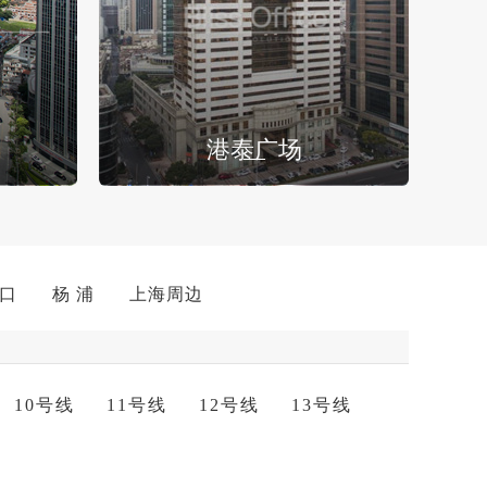
港泰广场
 口
杨 浦
上海周边
10号线
11号线
12号线
13号线