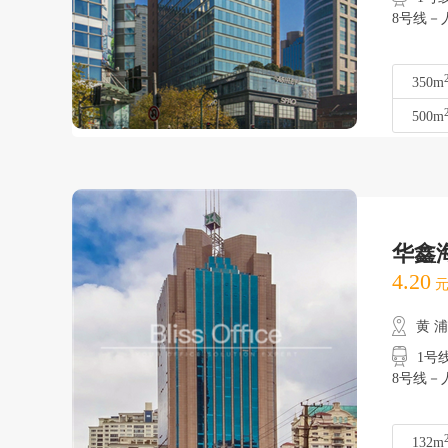
8号线－
350m
500m
华鑫
4.20
元
黄 
1号
8号线－
132m