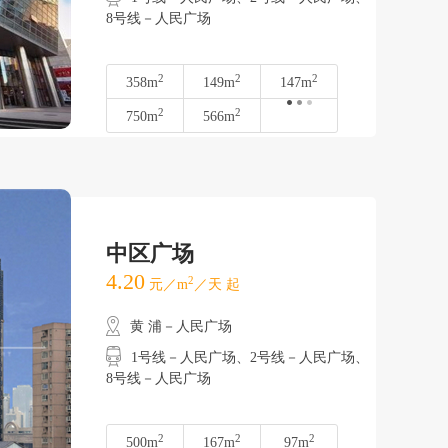
8号线－人民广场
2
2
2
358m
149m
147m
2
2
750m
566m
中区广场
4.20
2
元／m
／天 起
黄 浦－人民广场
1号线－人民广场、2号线－人民广场、
8号线－人民广场
2
2
2
500m
167m
97m