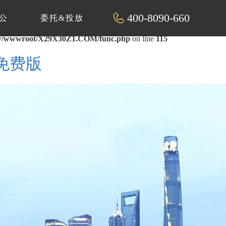
400-8090-660
公
委托&投放
/wwwroot/X29X30Z1.COM/func.php
on line
115
片免费版