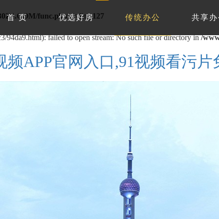
0Z1.COM/func.php
on line
127
首 页
优选好房
传统办公
共享办
/94da9.html): failed to open stream: No such file or directory in
/www
1视频APP官网入口,91视频看污