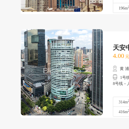
196m
天安
4.00
元
黄 
1号
8号线－
314m
416m