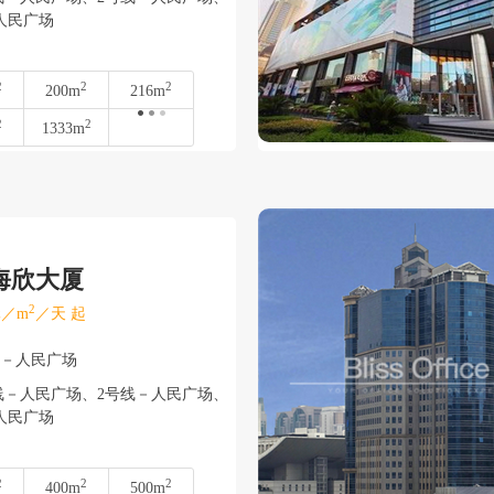
人民广场
2
2
2
200m
216m
2
2
1333m
海欣大厦
2
／m
／天 起
浦－人民广场
线－人民广场、2号线－人民广场、
人民广场
2
2
2
400m
500m