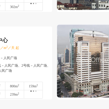
2
2
302m
中心
2
／m
／天 起
浦－人民广场
线－人民广场、2号线－人民广场、
人民广场
2
2
2
800m
159m
2
2
239m