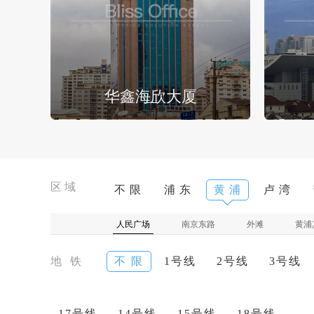
华鑫海欣大厦
区域
不 限
浦 东
黄 浦
卢 湾
人民广场
南京东路
外滩
黄浦
地 铁
不 限
1号线
2号线
3号线
17号线
14号线
15号线
18号线