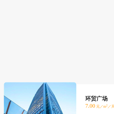
环贸广场
7.00
2
元／m
／天