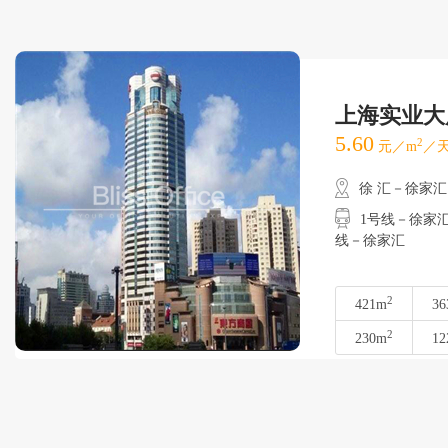
上海实业大
5.60
2
元／m
／天
徐 汇－徐家汇
1号线－徐家汇
线－徐家汇
2
421m
36
2
230m
12