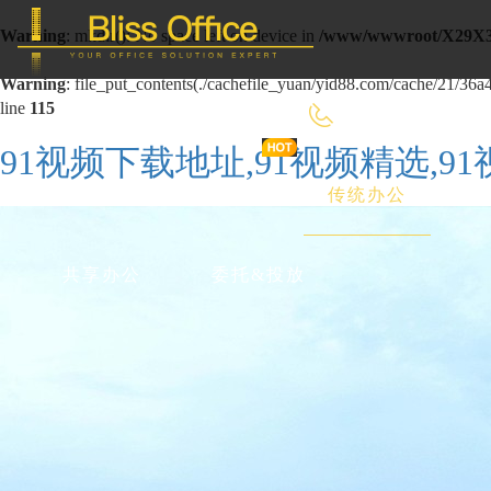
Warning
: mkdir(): No space left on device in
/www/wwwroot/X29X3
Warning
: file_put_contents(./cachefile_yuan/yid88.com/cache/21/36a4b
line
115
400-8090-660
91视频下载地址,91视频精选,9
首 页
优选好房
传统办公
共享办公
委托&投放