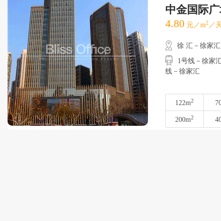
中金国际广
4.80
2
元／m
／天
徐 汇－徐家汇
1号线－徐家汇
线－徐家汇
2
122m
7
2
200m
4