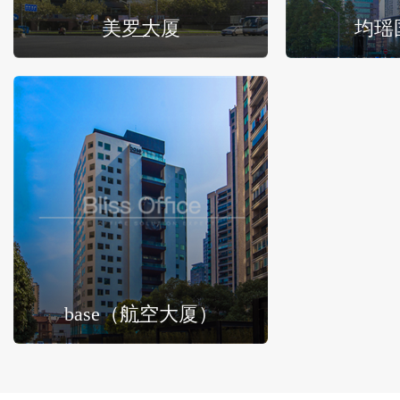
美罗大厦
均瑶
base（航空大厦）