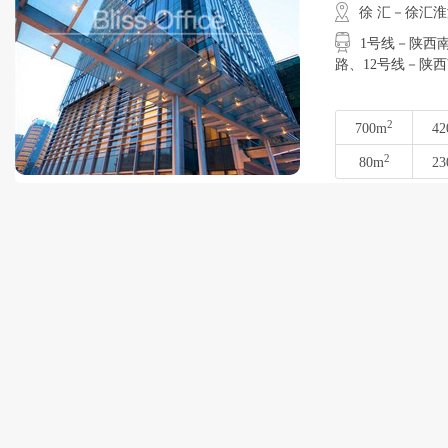
徐 汇－徐汇
1号线－陕西
路、12号线－陕
2
700m
42
2
80m
23