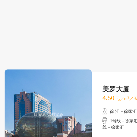
美罗大厦
4.50
2
元／m
／天
徐 汇－徐家汇
1号线－徐家汇
线－徐家汇