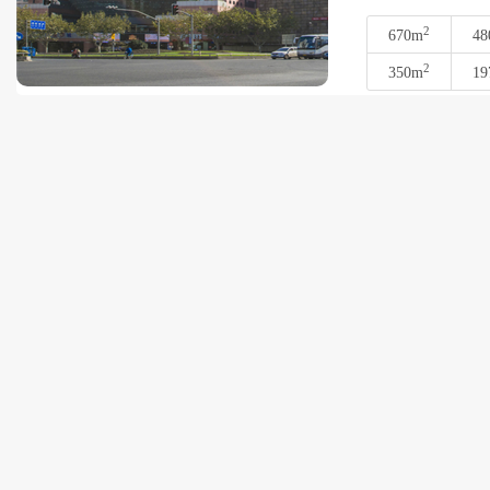
2
670m
48
2
350m
19