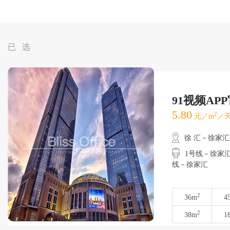
已 选
91视频AP
5.80
2
元／m
／天
徐 汇－徐家汇
1号线－徐家汇
线－徐家汇
2
36m
4
2
38m
1