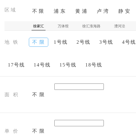
区域
不 限
浦 东
黄 浦
卢 湾
静 安
徐家汇
万体馆
徐汇淮海路
漕河泾
地 铁
不 限
1号线
2号线
3号线
4号线
17号线
14号线
15号线
18号线
面 积
不 限
单 价
不 限