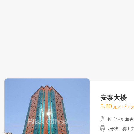
安泰大楼
5.80
2
元／m
／天
长 宁－虹桥
2号线－娄山关路