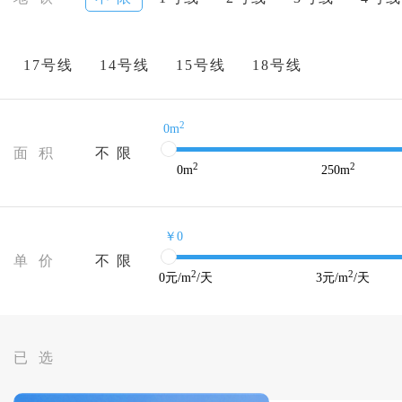
17号线
14号线
15号线
18号线
2
0m
面 积
不 限
2
2
0
m
250
m
￥0
单 价
不 限
2
2
0
元/m
/天
3
元/m
/天
已 选