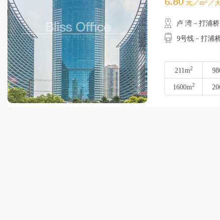
6.80
2
元／m
／天
卢 湾－打浦桥
9号线－打浦
2
211m
98
2
1600m
20