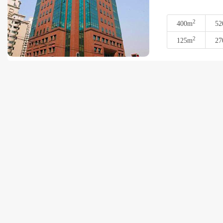
2
400m
52
2
125m
27