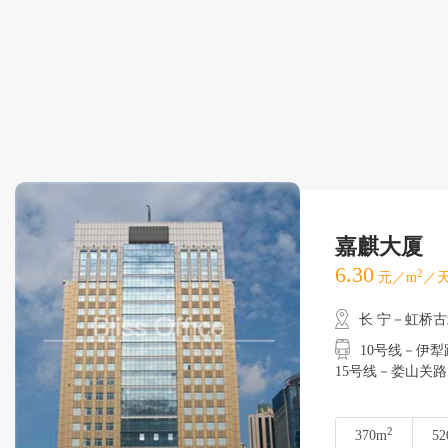
嘉麒大厦
6.30
2
元／m
／天
长 宁－虹桥
10号线－伊犁路
15号线－娄山关路
2
370m
52