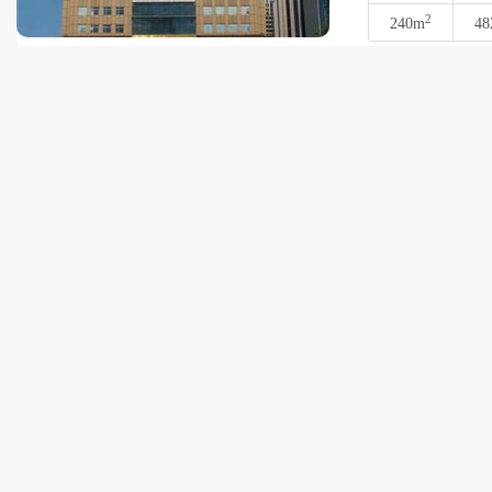
2
240m
48