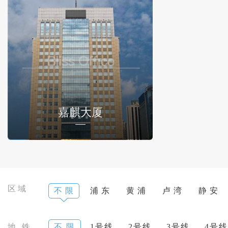
嘉麒大厦
区域
不 限
浦 东
黄 浦
卢 湾
静 安
地 铁
不 限
1号线
2号线
3号线
4号线