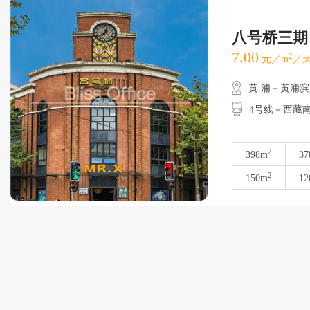
八号桥三期
7.00
2
元／m
／天
黄 浦－黄浦
4号线－西藏南路
2
398m
37
2
150m
12