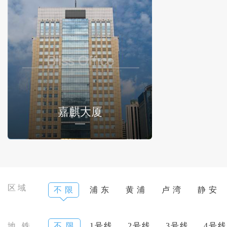
嘉麒大厦
区域
不 限
浦 东
黄 浦
卢 湾
静 安
地 铁
不 限
1号线
2号线
3号线
4号线