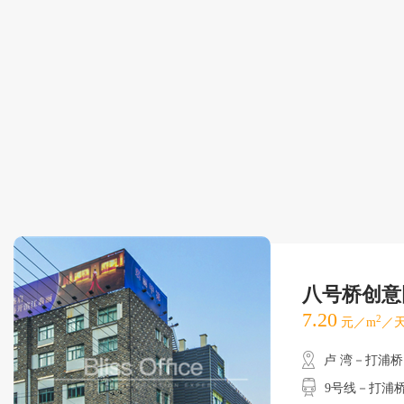
八号桥创意
7.20
2
元／m
／天
卢 湾－打浦桥
9号线－打浦