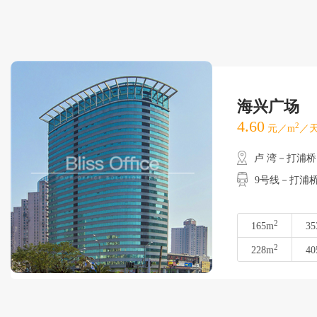
海兴广场
4.60
2
元／m
／天
卢 湾－打浦桥
9号线－打浦
2
165m
35
2
228m
40