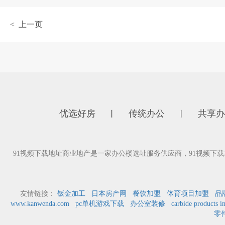
< 上一页
优选好房
传统办公
共享办
丨
丨
91视频下载地址商业地产是一家办公楼选址服务供应商，91视频下
友情链接：
钣金加工
日本房产网
餐饮加盟
体育项目加盟
品
www.kanwenda.com
pc单机游戏下载
办公室装修
carbide products i
零