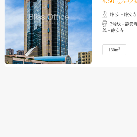
4.50
2
元／m
／天
静 安－静安寺
2号线－静安寺
线－静安寺
2
130m