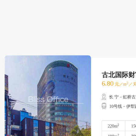
古北国际财
6.80
2
元／m
／天
长 宁－虹桥
10号线－伊犁路
2
220m
15
2