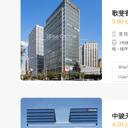
歌斐
5.00
元
普 
3号线
线－镇坪
383m
154m
中骏
4.20
元