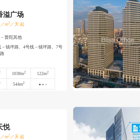
香溢广场
2
／m
／天 起
陀－普陀其他
－镇坪路、4号线－镇坪路、7号
路
2
2
2
1038m
122m
2
2
544m
天悦
2
／m
／天 起