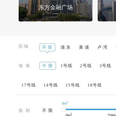
东方金融广场
区域
不 限
浦 东
黄 浦
卢 湾
地 铁
不 限
1号线
2号线
3号线
17号线
14号线
15号线
18号线
2
0m
面 积
不 限
2
0
m
250
m