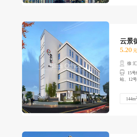
云景
5.20
元
徐 
15号
站、
144m