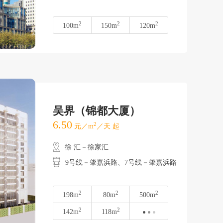
2
2
2
100m
150m
120m
吴界（锦都大厦）
6.50
2
元／m
／天 起
徐 汇－徐家汇
9号线－肇嘉浜路、7号线－肇嘉浜路
2
2
2
198m
80m
500m
2
2
142m
118m