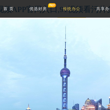
1视频APP官网入口,91视频看污
首 页
优选好房
传统办公
共享办