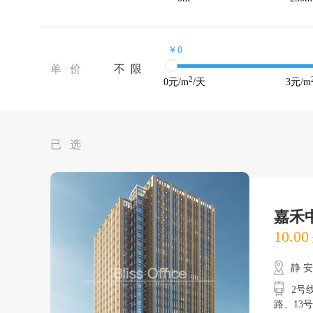
￥0
单 价
不 限
2
0
元/m
/天
3
元/m
已 选
嘉禾
10.00
静 
2号
路、