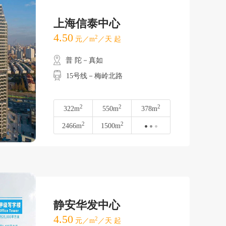
上海信泰中心
4.50
2
元／m
／天 起
普 陀－真如
15号线－梅岭北路
2
2
2
322m
550m
378m
2
2
2466m
1500m
静安华发中心
4.50
2
元／m
／天 起