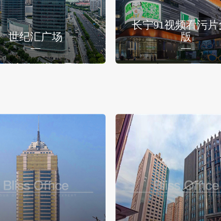
长宁91视频看污片
世纪汇广场
版