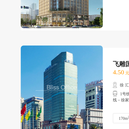
飞雕
4.50
元
徐 
1号线
线－徐家
170m