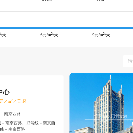
2
2
2
/天
6
元/m
/天
9
元/m
/天
中心
2
元／m
／天 起
安－南京西路
线－南京西路、12号线－南京西
13号线－南京西路