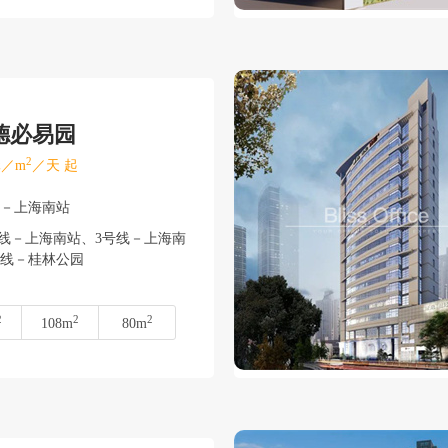
德必易园
2
／m
／天 起
汇－上海南站
线－上海南站、3号线－上海南
12号线－桂林公园
2
2
2
108m
80m