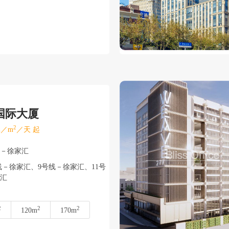
国际大厦
2
／m
／天 起
汇－徐家汇
－徐家汇、9号线－徐家汇、11号
汇
2
2
2
120m
170m