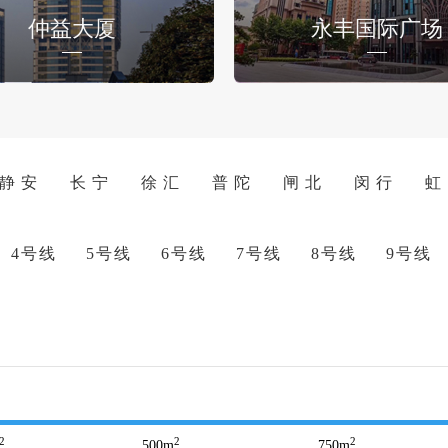
仲益大厦
永丰国际广场
静 安
长 宁
徐 汇
普 陀
闸 北
闵 行
虹
4号线
5号线
6号线
7号线
8号线
9号线
2
2
2
500
m
750
m