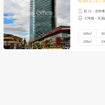
6.50
2
元／m
／天
虹 口－北外滩
12号线－天潼
2
449m
40
2
208m
63