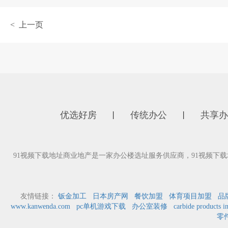
< 上一页
优选好房
传统办公
共享办
丨
丨
91视频下载地址商业地产是一家办公楼选址服务供应商，91视频
友情链接：
钣金加工
日本房产网
餐饮加盟
体育项目加盟
品
www.kanwenda.com
pc单机游戏下载
办公室装修
carbide products i
零