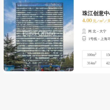
珠江创意中
4.00
2
元／m
／天
闸 北－大宁
1号线－上海
2
100m
15
2
314m
42