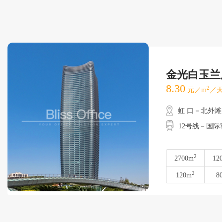
金光白玉兰
8.30
2
元／m
／天
虹 口－北外滩
12号线－国
2
2700m
12
2
120m
8