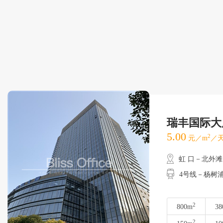
瑞丰国际大
5.00
2
元／m
／天
虹 口－北外滩
4号线－杨树
2
800m
38
2