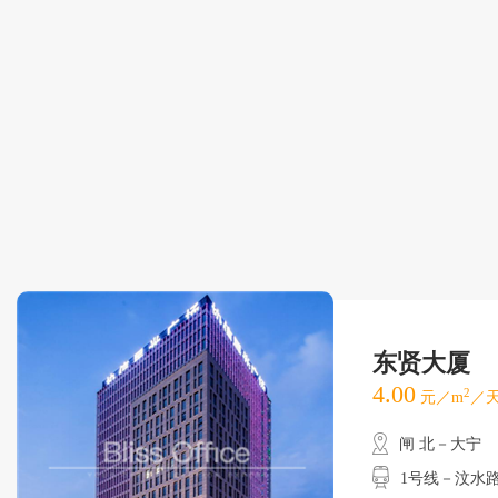
东贤大厦
4.00
2
元／m
／天
闸 北－大宁
1号线－汶水