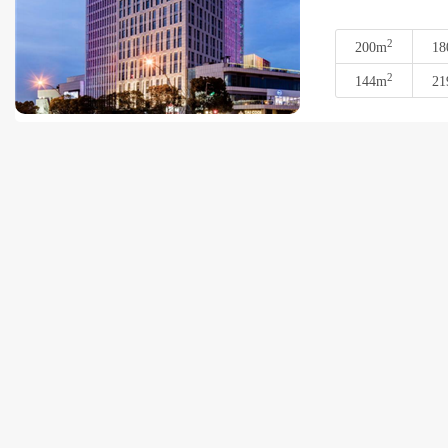
2
200m
18
2
144m
21