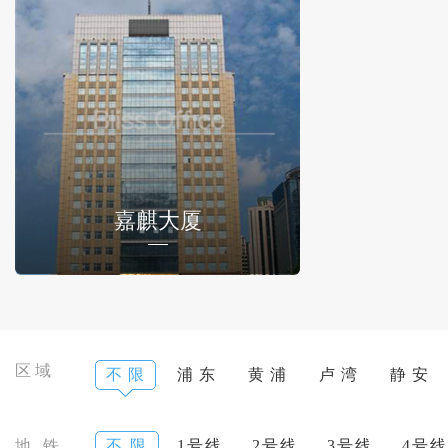
嘉麒大厦
区域
不 限
浦 东
黄 浦
卢 湾
静 安
地 铁
不 限
1号线
2号线
3号线
4号线