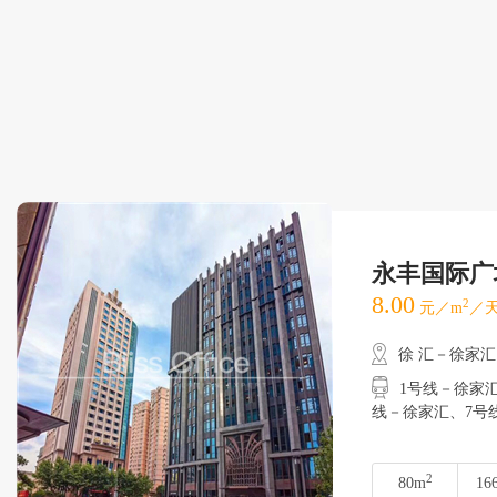
永丰国际广
8.00
2
元／m
／天
徐 汇－徐家汇
1号线－徐家汇
线－徐家汇、
2
80m
16