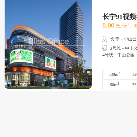
长宁91视
8.00
2
元／m
／天
长 宁－中山
2号线－中山公园
4号线－中山公园
2
500m
12
2
80m
33