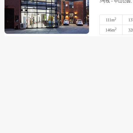
3号线－中山公园
2
111m
13
2
146m
32