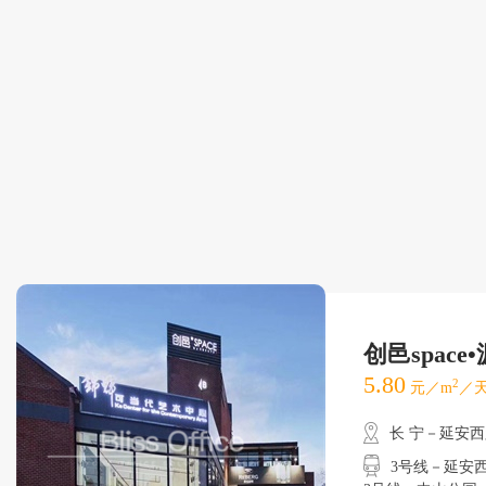
创邑space•
5.80
2
元／m
／天
长 宁－延安
3号线－延安西路