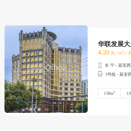
华联发展大
4.20
2
元／m
／天
长 宁－延安
3号线－延安西
2
138m
12