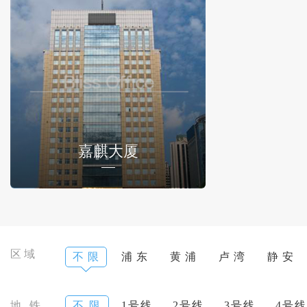
嘉麒大厦
区域
不 限
浦 东
黄 浦
卢 湾
静 安
地 铁
不 限
1号线
2号线
3号线
4号线