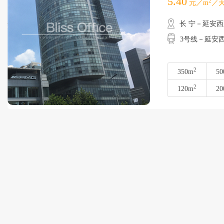
5.40
2
元／m
／天
长 宁－延安
3号线－延安西
2
350m
50
2
120m
20