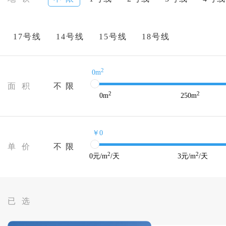
17号线
14号线
15号线
18号线
2
0m
面 积
不 限
2
2
0
m
250
m
￥0
单 价
不 限
2
2
0
元/m
/天
3
元/m
/天
已 选