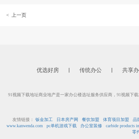
< 上一页
优选好房
传统办公
共享办
丨
丨
91视频下载地址商业地产是一家办公楼选址服务供应商，91视
友情链接：
钣金加工
日本房产网
餐饮加盟
体育项目加盟
品
www.kanwenda.com
pc单机游戏下载
办公室装修
carbide products i
零