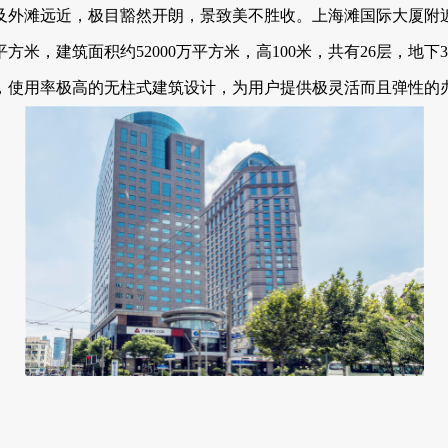
外滩远近，极目豁然开朗，景致美不胜收。上海滩国际大
，建筑面积约52000万平方米，高100米，共有26层，地下3层
，使用率极高的无柱式建筑设计，为用户提供极灵活而且弹性的办公空